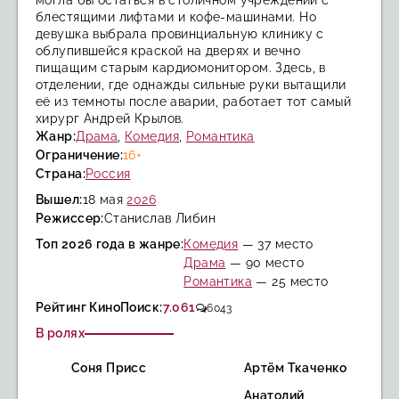
могла бы остаться в столичном учреждении с
блестящими лифтами и кофе-машинами. Но
девушка выбрала провинциальную клинику с
облупившейся краской на дверях и вечно
пищащим старым кардиомонитором. Здесь, в
отделении, где однажды сильные руки вытащили
её из темноты после аварии, работает тот самый
хирург Андрей Крылов.
Жанр:
Драма
,
Комедия
,
Романтика
Ограничение:
16+
Страна:
Россия
Вышел:
18 мая
2026
Режиссер:
Станислав Либин
Топ 2026 года в жанре:
Комедия
— 37 место
Драма
— 90 место
Романтика
— 25 место
Рейтинг КиноПоиск:
7.061
6043
В ролях
Соня Присс
Артём Ткаченко
Анатолий