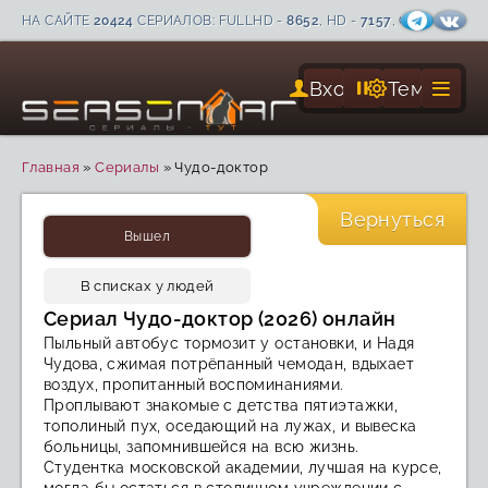
НА САЙТЕ
20424
СЕРИАЛОВ: FULLHD -
8652
, HD -
7157
, С СУБТИТРА
Вход
Тема
Главная
»
Сериалы
»
Чудо-доктор
CC
FHD
Вернуться
Вышел
В списках у людей
Сериал Чудо-доктор (2026) онлайн
Пыльный автобус тормозит у остановки, и Надя
Чудова, сжимая потрёпанный чемодан, вдыхает
воздух, пропитанный воспоминаниями.
Проплывают знакомые с детства пятиэтажки,
тополиный пух, оседающий на лужах, и вывеска
больницы, запомнившейся на всю жизнь.
Студентка московской академии, лучшая на курсе,