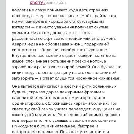
cherryl
рецензий: 1
Коллеги не сразу понимают, куда деть странную
новенькую. Надя переспрашивает, мнёт край халата,
может замереть в коридоре с отсутствующим
взглядом — и вместо уважения получает скупые
ухмылки. Никто не догадывается, что за
рассеянностью скрывается невидимый инструмент.
Авария, едва не оборвавшая жизнь, подарила ей
синестезию — болезни приобретает вкус и цвет.
Внутреннее воспаление отдаёт горькой полынью на
языке, сломанная кость звенит резкой нотой, а
заражённая рана пахнет сырой землёй. Она буквально
видит недуг, словно трещину на стекле, но стоит ей
заговорить — в ответ слышится ироничное хихиканье.
Она пытается вписаться в жёсткий ритм больничных
будней, скрывая дар за дежурными фразами и
нарочитой медлительностью. Ночи проводит в
ординаторской, обложившись картами больных. При
свете тусклой лампы учится переводить ощущения на
язык сухой медицины. Рентгеновский снимок должен
подтвердить то, что услышала звоном колокольчика.
Приходится быть внимательнее, быстрее и
осторожнее остальных. Пока плетутся интриги и