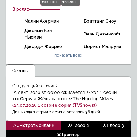
религия
измена
В ролях
Малин Акерман
Бриттани Сноу
Джейми Рэй
Эван Джоникайт
Ньюман
Джордж Феррье
Дермот Малруни
показать всех
Сезоны
Следующий эпизод
?
15 сент. 2026 вт 00:00
ожидается выход 1 серии
>>> Сериал Жёны на охоте/The Hunting Wives
(25.07.2026 1 сезон 8 серия (TVShows))
До выхода 1 серии 2 сезона осталось 36 дней
Смотреть онлайн
Плеер 2
Плеер 3
Трейлер