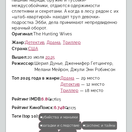
пышные наряды, оружие и тусовки-
междусобойчики, отдаются одержимости
сплетнями и секретами. А когда в лесу рядом с их
«штаб-квартирой» находят труп девочки-
подростка Эбби, дела принимают непредвиденно
мрачный оборот.
Оригинал:
The Hunting Wives
Жанр:
Детектив
,
Драма
,
Триллер
Страна:
США
Вышел:
20 июля
2025
Режиссер:
Шерил Дунье, Дженнифер Гетцингер,
Мелани Мейрон, Джули Энн Робинсон
Топ 2025 года в жанре:
Драма
— 29 место
Детектив
— 12 место
Триллер
— 18 место
Рейтинг IMDB:
6.8
17625
Рейтинг КиноПоиск:
6.748
7275
Теги (top 10):
убийства и маньяки
загадки и следствие
саспенс и тайны