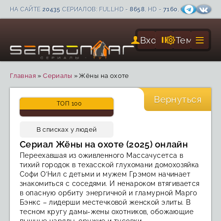
НА САЙТЕ
20435
СЕРИАЛОВ: FULLHD -
8658
, HD -
7160
, С СУБТИТРА
Вход
Тема
Главная
»
Сериалы
»
Жёны на охоте
CC
FHD
Вернуться
ТОП 100
Вышел
В списках у людей
Сериал Жёны на охоте (2025) онлайн
Переехавшая из оживленного Массачусетса в
тихий городок в техасской глухомани домохозяйка
Софи О’Нил с детьми и мужем Грэмом начинает
знакомиться с соседями. И ненароком втягивается
в опасную орбиту энергичной и гламурной Марго
Бэнкс – лидерши местечковой женской элиты. В
тесном кругу дамы-жены охотников, обожающие