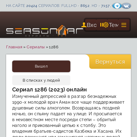
НА САЙТЕ
20424
СЕРИАЛОВ: FULLHD -
8652
, HD -
7157
, С СУБТИТРА
Вход
Тема
Главная
»
Сериалы
»
1286
FHD
Вернуться
Вышел
В списках у людей
Сериал 1286 (2023) онлайн
Измученный депрессией в разгар безнадежных
1990-х молодой врач Аман все чаще поддерживает
душевные силы алкоголем. Возвращаясь поздней
ночью, он спьяну падает на улице. И просыпается
в неизвестном месте посреди степи – обритый
наголо и прикованный цепью к столбу. Это
владения братьев-садистов Казбека и Хасана. Их