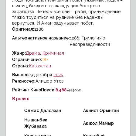
люди похищают или заманивают уязвимых людей –
пьяниц, бездомных, жаждущих быстрого
заработка. Теперь все они – рабы, принужденные
тяжко трудиться на руднике без надежды
вернуться. И Аман задумывает побег.
Оригинал:
1286
Альтернативное название:
1286: Трилогия о
несправедливости
Жанр:
Драма
,
Криминал
Ограничение:
18+
Страна:
Казахстан
Вышел:
29 декабря
2025
Режиссер:
Алишер Утев
Рейтинг КиноПоиск:
8.488
14062
В ролях
Олжас Далелхан
Акниет Орынтай
Нышанбек
Акжол Мамыр
Жубанаев
Кульжамила
Кендебай