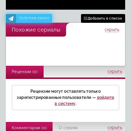
Добавить в список
ТЕЛЕГРАМ КАНАЛ
Похожие сериалы
скрыть
Королева всего,
Король Талсы
Скучаю по тебе
блин, на свете
В тени
Общественные
Прорыв
На вызове
Пейшенс
беспорядки
скрыть
Рецензии (0)
Рецензии могут оставлять только
зарегистрированные пользователи —
войдите
в систему
.
скрыть
Комментарии (0)
О сериях