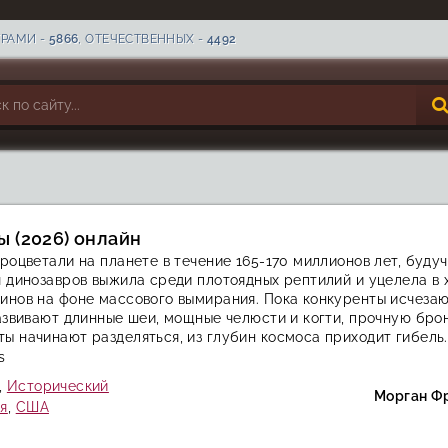
ТРАМИ -
5866
, ОТЕЧЕСТВЕННЫХ -
4492
 (2026) онлайн
роцветали на планете в течение 165-170 миллионов лет, буду
 динозавров выжила среди плотоядных рептилий и уцелела в 
инов на фоне массового вымирания. Пока конкуренты исчезаю
азвивают длинные шеи, мощные челюсти и когти, прочную брон
 начинают разделяться, из глубин космоса приходит гибель.
s
,
Исторический
Морган Ф
я
,
США