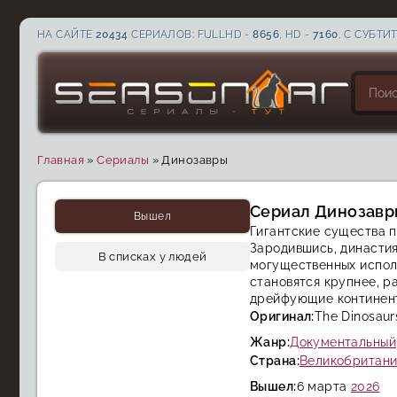
НА САЙТЕ
20434
СЕРИАЛОВ: FULLHD -
8656
, HD -
7160
, С СУБТИ
Главная
»
Сериалы
»
Динозавры
CC
HD
Сериал Динозавры
Вышел
Гигантские существа п
Зародившись, династия
В списках у людей
могущественных испол
становятся крупнее, р
дрейфующие континенты
Оригинал:
The Dinosaur
Жанр:
Документальный
Страна:
Великобритани
Вышел:
6 марта
2026