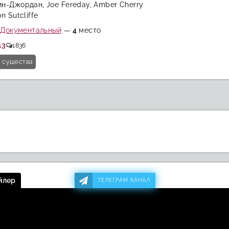
н-Джордан, Joe Fereday, Amber Cherry
n Sutcliffe
:
Документальный
—
4
место
13
1836
и существа
йлер
ТЕЛЕГРАМ КАНАЛ