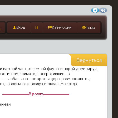
Вход
Категории
Тема
Вернуться
чи важной частью земной фауны и порой доминируя.
хаотичном климате, превратившись в
т в глобальных пожарах, ящеры размножаются,
ю, завоевывают воздух и океан. Но когда
В ролях
риман