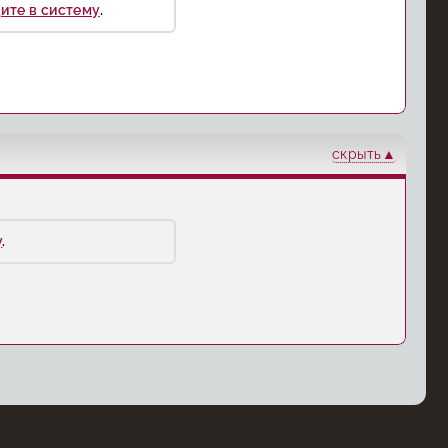
ите в систему
.
скрыть
у
.