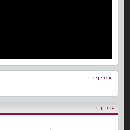
Гитлер и
Пираты:
скрыть
ксандр:
нацисты: Суд
Больше, чем
ние Бога
над злом
легенда
скрыть