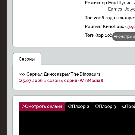
Режиссер:
Ник Шулинги
Eames, Jolyo
Топ 2026 года в жанре
Рейтинг КиноПоиск:
7.9
Теги (top 10):
монстры 
Сезоны
>>> Сериал Динозавры/The Dinosaurs
(25.07.2026 1 сезон 4 серия (WinMedia))
Смотреть онлайн
Плеер 2
Плеер 3
Тре