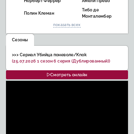
Норберт Феррер
Амели Прево
Тибо де
Полин Клеман
Монталембер
показать всех
Сезоны
>>> Сериал Убийца поневоле/Knok
(25.07.2026 1 сезон 6 серия (Дублированный))
Смотреть онлайн