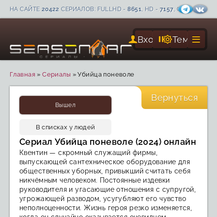
НА САЙТЕ
20422
СЕРИАЛОВ: FULLHD -
8651
, HD -
7157
, С СУБТИТРА
Вход
Тема
Главная
»
Сериалы
»
Убийца поневоле
CC
FHD
Вернуться
Вышел
В списках у людей
Сериал Убийца поневоле (2024) онлайн
Квентин — скромный служащий фирмы,
выпускающей сантехническое оборудование для
общественных уборных, привыкший считать себя
никчёмным человеком. Постоянные издевки
руководителя и угасающие отношения с супругой,
угрожающей разводом, усугубляют его чувство
неполноценности. Жизнь героя резко изменяется,