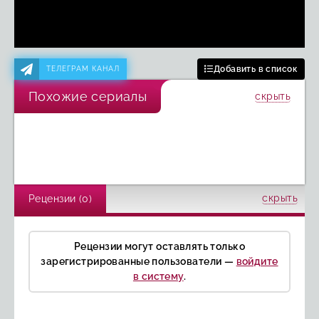
Добавить в список
ТЕЛЕГРАМ КАНАЛ
Похожие сериалы
скрыть
Первозданная
Побережье
Скучаю по тебе
Холм псов
Америка
Нулевой день
Улика
Лишь один взгляд
Переходный возраст
скрыть
Рецензии (0)
Рецензии могут оставлять только
зарегистрированные пользователи —
войдите
в систему
.