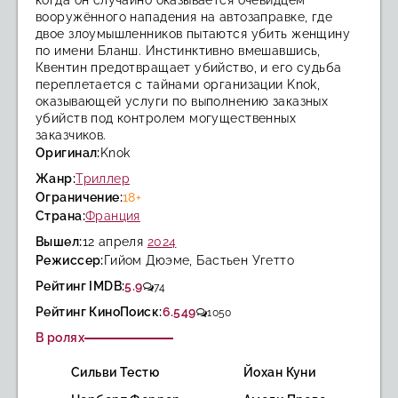
когда он случайно оказывается очевидцем
вооружённого нападения на автозаправке, где
двое злоумышленников пытаются убить женщину
по имени Бланш. Инстинктивно вмешавшись,
Квентин предотвращает убийство, и его судьба
переплетается с тайнами организации Knok,
оказывающей услуги по выполнению заказных
убийств под контролем могущественных
заказчиков.
Оригинал:
Knok
Жанр:
Триллер
Ограничение:
18+
Страна:
Франция
Вышел:
12 апреля
2024
Режиссер:
Гийом Дюэме, Бастьен Угетто
Рейтинг IMDB:
5.9
74
Рейтинг КиноПоиск:
6.549
1050
В ролях
Сильви Тестю
Йохан Куни