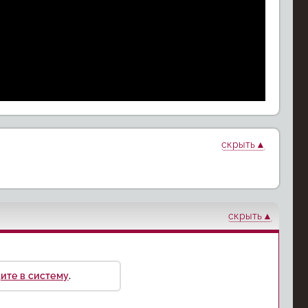
скрыть
атские
Странные
айны
Ангелы
Зембилли
скрыть
ите в систему
.