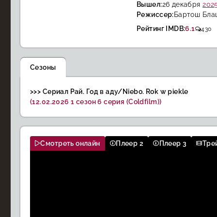
Вышел:
26 декабря
202
Режиссер:
Бартош Бла
Рейтинг IMDB:
6.1
430
Сезоны
>>> Сериал Рай. Год в аду/Niebo. Rok w piekle
(12.02.2026 1 сезон 6 серия (Coldfilm))
Смотреть онлайн
Плеер 2
Плеер 3
Тре