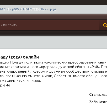
ТРАМИ -
5866
, ОТЕЧЕСТВЕННЫХ -
4492
 аду (2025) онлайн
тивших Польшу политико-экономических преобразований юный
лияние харизматичного «пророка» духовной общины «Рай» Пет
нь, очарованный лидером и дружным сообществом, оказывает
ю, постижению смысла жизни, Себастьян вместо обещанного 
 машины насилия и зла.
piekle
Станисла
Zofia Jast