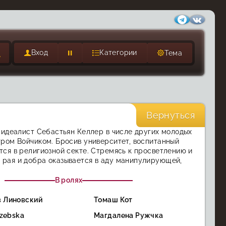
Вход
Категории
Тема
Вернуться
 идеалист Себастьян Келлер в числе других молодых
ром Войчиком. Бросив университет, воспитанный
ся в религиозной секте. Стремясь к просветлению и
рая и добра оказывается в аду манипулирующей,
В ролях
в Линовский
Томаш Кот
rzebska
Магдалена Ружчка