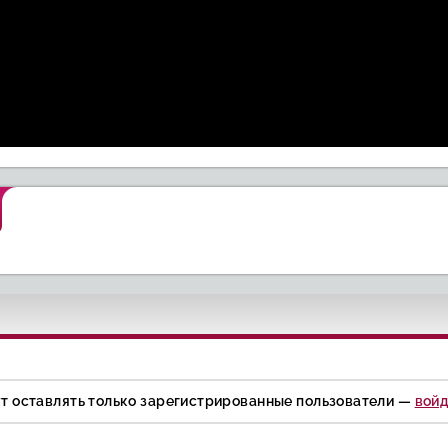
Локерби: В
Арб
ежье
Скучаю по тебе
поисках правды
т
ут оставлять только зарегистрированные пользователи —
войд