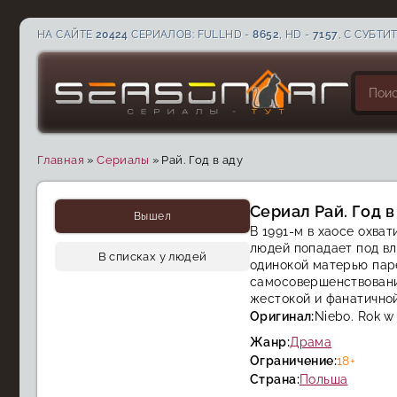
НА САЙТЕ
20424
СЕРИАЛОВ: FULLHD -
8652
, HD -
7157
, С СУБТИ
Главная
»
Сериалы
»
Рай. Год в аду
CC
HD
Сериал Рай. Год в
Вышел
В 1991-м в хаосе охва
людей попадает под в
В списках у людей
одинокой матерью паре
самосовершенствовани
жестокой и фанатичной
Оригинал:
Niebo. Rok w 
Жанр:
Драма
Ограничение:
18+
Страна:
Польша