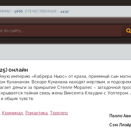
ТРАМИ -
5866
, ОТЕЧЕСТВЕННЫХ -
4492
25) онлайн
йную империю «Кабрера Ньюс» от краха, приемный сын магна
м Кунананом. Вскоре Кунанана находят мертвым, и подозрени
агает деньги за прикрытие Стелле Моралес – загадочной прос
крывается тайная связь жены Винсента Клаудии с Уолтером. 
и общих чувств.
,
Криминал
,
Романтика
,
Триллер
Паоло Ав
Сэм Ллой