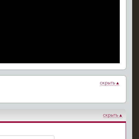
скрыть
ильное
Парадокс
Госпожа
дбище
убийцы
Инкогнито
скрыть