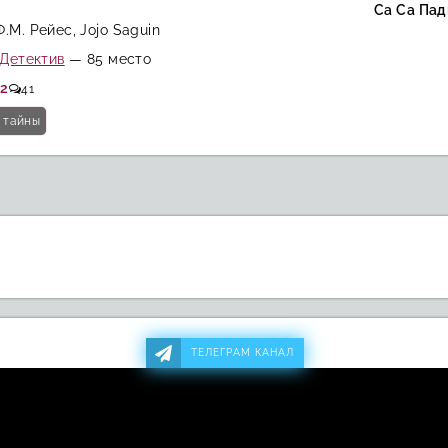
Са Са Пад
.М. Рейес, Jojo Saguin
Детектив
— 85 место
.2
41
 тайны
ТЕЛЕГРАМ КАНАЛ