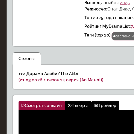
Вышел:
7 ноября
2025
Режиссер:
Онат Диас, Ф
Топ 2025 года в жанре:
Рейтинг MyDramaList:
7
Теги (top 10):
саспенс и
Сезоны
>>> Дорама Алиби/The Alibi
(21.03.2026 1 сезон 14 серия (AniMaunt))
Смотреть онлайн
Плеер 2
Трейлер