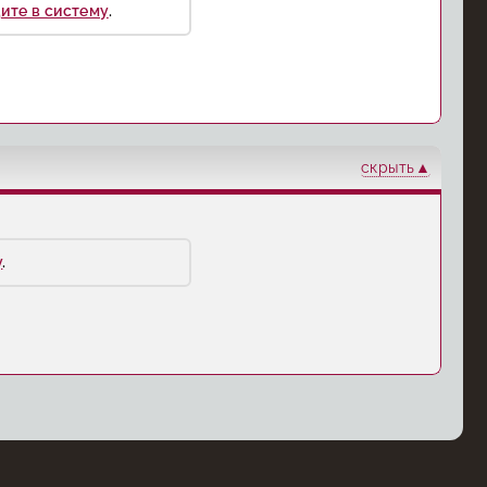
ите в систему
.
скрыть
у
.