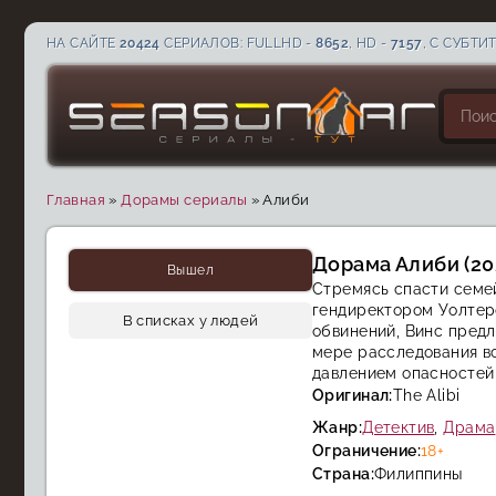
НА САЙТЕ
20424
СЕРИАЛОВ: FULLHD -
8652
, HD -
7157
, С СУБТИ
Главная
»
Дорамы сериалы
»
Алиби
CC
FHD
Дорама Алиби (20
Вышел
Стремясь спасти семе
гендиректором Уолтеро
В списках у людей
обвинений, Винс предл
мере расследования вс
давлением опасностей 
Оригинал:
The Alibi
Жанр:
Детектив
,
Драма
Ограничение:
18+
Страна:
Филиппины