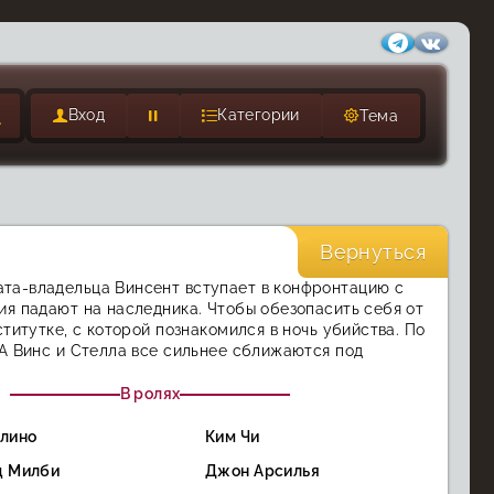
Вход
Категории
Тема
Вернуться
та-владельца Винсент вступает в конфронтацию с
я падают на наследника. Чтобы обезопасить себя от
титутке, с которой познакомился в ночь убийства. По
А Винс и Стелла все сильнее сближаются под
В ролях
елино
Ким Чи
д Милби
Джон Арсилья